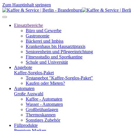
Zum Hauptinhalt springen
Einsatzbereiche
Büro und Gewerbe
Gastronomie
Bäckerei und Imbiss
Krankenhaus bis Hausarztpraxis
Seniorenheim und Pflegeeinrichtung
Fitnessstudio und Sportkantine
Schule und Universität
Angebote
Kaffee-Sorglos-Paket
Testangebot "Kaffee-Sorglos-Paket"
Kaufen oder Mieten?
Automaten
Große Auswahl
Kaffee - Automaten
Wasser - Automaten
Großbrühanlagen
Thermoskannen
Sonstiges Zubehör
Füllprodukte
Premium Marken