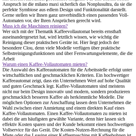
Anspruch ist die milano maxi sicherlich das Nonplusultra, da sie die
perfekte Symbiose aus edlem Design und Funktionalität darstellt.
Gerne stellen wir Ihnen ganz unverbindlich einen passenden Voll-
Automaten vor, der Ihren Ansprüchen gerecht wird.
Muss ich die Maschinen reinigen?
Wer sich mit der Thematik Kaffeevollautomat bereits ernsthaft
auseinandergesetzt hat, wird letztlich wissen, wie wichtig die
Reinigung dieser praktischen Geräte ist. Hier liegt jedoch der
besondere Clou, denn viele Modelle verfügen über praktische
Selbstreinigungsfunktionen und über Fernwartungselemente, die die
Arbeit
Warum einen Kaffee-Vollautomaten mieten?
Die Auswahl des Kaffeeautomaten für die Arbeitsstelle erfolgt unter
wirtschaftlichen und geschmacklichen Kriterien. Ein hochwertiger
Kaffeeautomat zeigt, dass ein Unternehmen Wert auf hohe Qualität
und guten Geschmack legt. Kaffee-Vollautomaten sind meistens
nicht nur beim Design innovativ und modern, sondern produzieren
geschmacklich besseren Kaffee als herkömmliche Modelle. Die
möglichen Optionen zur Anschaffung lassen dem Unternehmen die
Wahl zwischen einer Anmietung und einem direkten Kauf eines
Kaffee-Vollautomaten. Einen Kaffee-Vollautomaten zu mieten ist
dabei die am häufigsten gewählte Variante, denn hier lassen sich
effektiv Kosten sparen und der Kunde bekommt einen hochwertigen
Vollservice für das Gerät. Die Kosten-Nutzen-Rechnung für die
Miete oder das Leasing einer Kaffeemaschine mit Kaffeebohnen ist